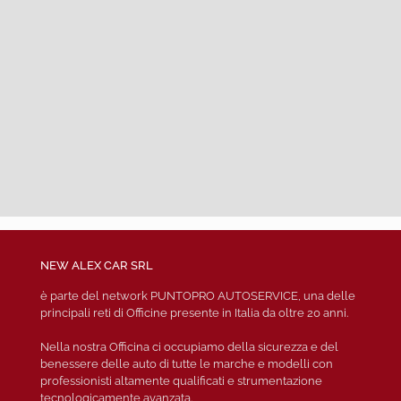
NEW ALEX CAR SRL
è parte del network PUNTOPRO AUTOSERVICE, una delle
principali reti di Officine presente in Italia da oltre 20 anni.
Nella nostra Officina ci occupiamo della sicurezza e del
benessere delle auto di tutte le marche e modelli con
professionisti altamente qualificati e strumentazione
tecnologicamente avanzata.