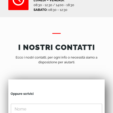
LUNEDI – VENERDÌ:
08:30 - 12.30 / 14:00 - 18:30
SABATO:
08:30 – 12:30
I NOSTRI CONTATTI
Ecco i nostri contatti, per ogni info o necessità siamo a
disposizione per aiutarti.
Oppure scrivici
N
o