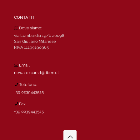
CONTATTI
Dove siamo:
via Lombardia 19/b 20098
San Giuliano Milanese
P.IVA 11199190965
Email:
newalexcarsrl@libero.it
Telefono:
+39 0239443525
Fax:
+39 0239443525