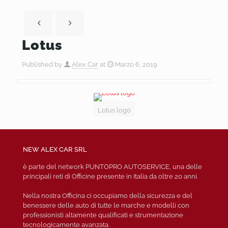
Lotus
Published by
Alex Car
at
Marzo 6, 2019
Lotus logo
NEW ALEX CAR SRL
è parte del network PUNTOPRO AUTOSERVICE, una delle
principali reti di Officine presente in Italia da oltre 20 anni.
Nella nostra Officina ci occupiamo della sicurezza e del
benessere delle auto di tutte le marche e modelli con
professionisti altamente qualificati e strumentazione
tecnologicamente avanzata.