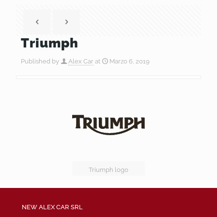
Triumph
Published by
Alex Car
at
Marzo 6, 2019
Triumph logo
NEW ALEX CAR SRL