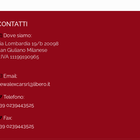
CONTATTI
Dove siamo:
ia Lombardia 19/b 20098
an Giuliano Milanese
.IVA 11199190965
Email:
ewalexcarsrl@libero.it
Telefono:
39 0239443525
Fax:
39 0239443525