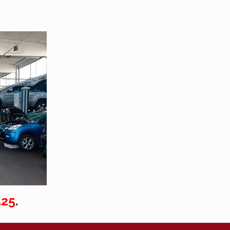
525
.