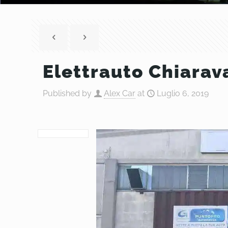
Elettrauto Chiarav
Published by
Alex Car
at
Luglio 6, 2019