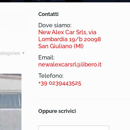
Contatti
Dove siamo:
New Alex Car Srls, via
Lombardia 19/b 20098
San Giuliano (MI)
ategories
Email:
newalexcarsrl@libero.it
Telefono:
+39 0239443525
Oppure scrivici
N