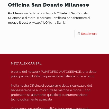
Officina San Donato Milanese
Problemi con l’auto o con la moto? Siete di San Donato
Milanese o dintorni e cercate un’officina per sistemare al
meglio il vostro Mezzo? L’Officina San
[…]
Read more
NEW ALEX CAR SRL
è parte del network PUNTOPRO AUTOSERVICE, una delle
principali reti di Officine presente in Italia da oltre 20 anni.
Nella nostra Officina ci occupiamo della sicurezza e del
benessere delle auto di tutte le marche e modelli con
professionisti altamente qualificati e strumentazione
tecnologicamente avanzata.
Operiamo con professionalità e trasparenza ponendo