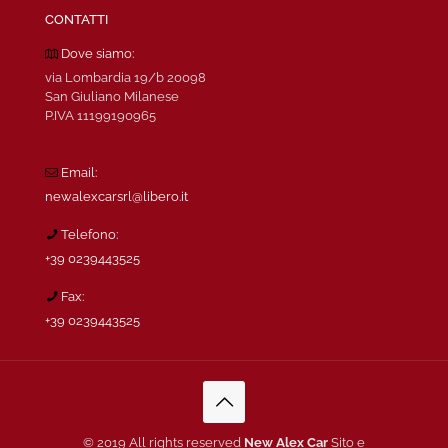
CONTATTI
Dove siamo:
via Lombardia 19/b 20098
San Giuliano Milanese
P.IVA 11199190965
Email:
newalexcarsrl@libero.it
Telefono:
+39 0239443525
Fax:
+39 0239443525
© 2019 All rights reserved
New Alex Car
Sito e