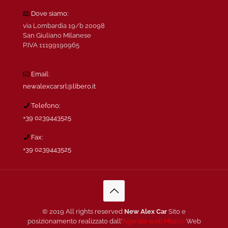
Dove siamo:
via Lombardia 19/b 20098
San Giuliano Milanese
P.IVA 11199190965
Email:
newalexcarsrl@libero.it
Telefono:
+39 0239443525
Fax:
+39 0239443525
© 2019 All rights reserved
New Alex Car
Sito e
posizionamento realizzato dall'
Agenzia web Milano
Web