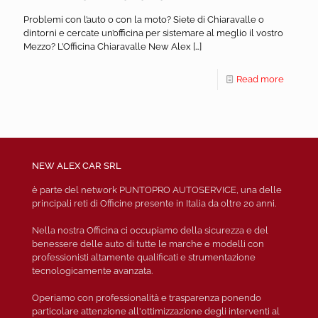
Problemi con l’auto o con la moto? Siete di Chiaravalle o
dintorni e cercate un’officina per sistemare al meglio il vostro
Mezzo? L’Officina Chiaravalle New Alex
[…]
Read more
NEW ALEX CAR SRL
è parte del network PUNTOPRO AUTOSERVICE, una delle
principali reti di Officine presente in Italia da oltre 20 anni.
Nella nostra Officina ci occupiamo della sicurezza e del
benessere delle auto di tutte le marche e modelli con
professionisti altamente qualificati e strumentazione
tecnologicamente avanzata.
Operiamo con professionalità e trasparenza ponendo
particolare attenzione all'ottimizzazione degli interventi al