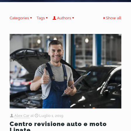
Categories
Tags
Authors
Show all
Alex Car
at
Luglio 1, 2019
Centro revisione auto e moto
Linate