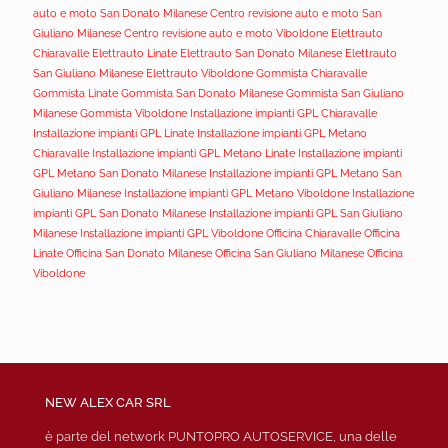
auto e moto San Donato Milanese
Centro revisione auto e moto San
Giuliano Milanese
Centro revisione auto e moto Viboldone
Elettrauto
Chiaravalle
Elettrauto Linate
Elettrauto San Donato Milanese
Elettrauto
San Giuliano Milanese
Elettrauto Viboldone
Gommista Chiaravalle
Gommista Linate
Gommista San Donato Milanese
Gommista San Giuliano
Milanese
Gommista Viboldone
Installazione impianti GPL Chiaravalle
Installazione impianti GPL Linate
Installazione impianti GPL Metano
Chiaravalle
Installazione impianti GPL Metano Linate
Installazione impianti
GPL Metano San Donato Milanese
Installazione impianti GPL Metano San
Giuliano Milanese
Installazione impianti GPL Metano Viboldone
Installazione
impianti GPL San Donato Milanese
Installazione impianti GPL San Giuliano
Milanese
Installazione impianti GPL Viboldone
Officina Chiaravalle
Officina
Linate
Officina San Donato Milanese
Officina San Giuliano Milanese
Officina
Viboldone
NEW ALEX CAR SRL
è parte del network PUNTOPRO AUTOSERVICE, una delle