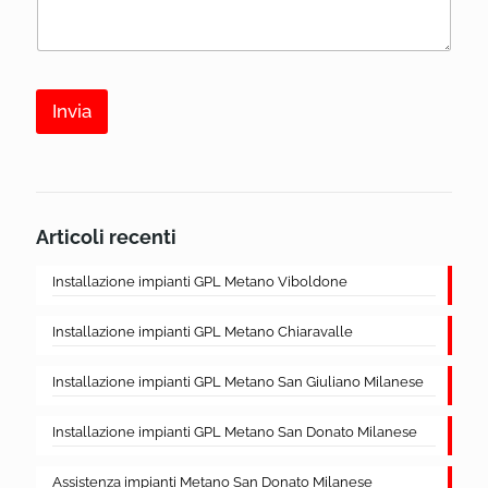
o
a
*
M
g
e
g
s
i
s
o
a
Invia
g
g
i
o
N
o
Articoli recenti
m
e
Installazione impianti GPL Metano Viboldone
Installazione impianti GPL Metano Chiaravalle
Installazione impianti GPL Metano San Giuliano Milanese
Installazione impianti GPL Metano San Donato Milanese
Assistenza impianti Metano San Donato Milanese