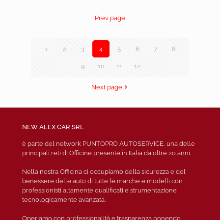
Prev page
1
2
3
4
5
6
7
8
9
10
11
12
Next page
NEW ALEX CAR SRL
è parte del network PUNTOPRO AUTOSERVICE, una delle
principali reti di Officine presente in Italia da oltre 20 anni.
Nella nostra Officina ci occupiamo della sicurezza e del
benessere delle auto di tutte le marche e modelli con
professionisti altamente qualificati e strumentazione
tecnologicamente avanzata.
Operiamo con professionalità e trasparenza ponendo