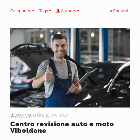
Categories
Tags
Authors
Show all
Alex Car
at
Luglio 6, 2019
Centro revisione auto e moto
Viboldone